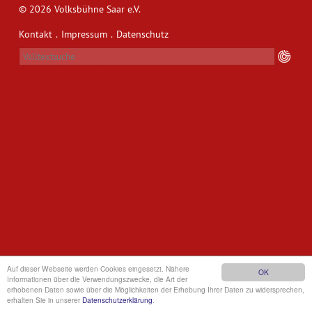
© 2026 Volksbühne Saar e.V.
Kontakt
.
.
Datenschutz
Impressum
Auf dieser Webseite werden Cookies eingesetzt. Nähere
OK
Informationen über die Verwendungszwecke, die Art der
erhobenen Daten sowie über die Möglichkeiten der Erhebung Ihrer Daten zu widersprechen,
erhalten Sie in unserer
Datenschutzerklärung
.